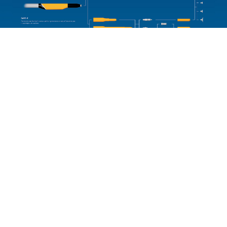
Оптимизированная конструкция, гладкий материал и
инновационные насадки делают пистолеты Gema лучшими
для изменения цвета.
Внутренний диаметр пистолета одинаковый, что
обеспечивает непрерывный выход порошка. Эти функции
предотвращают отложение порошка внутри пистолета и
облегчают процедуры очистки. Корпус пистолета легко
очищать при помощи внешнего обдува.
Интуитивно понятный интерфейс
Простое программирование высокого напряжения, тока и
выхода порошка
Точные и повторяемые настройки выхода порошка
PCC (Precise Charge Control) для точного контроля тока ниже
10 мкА с шагом 0,5
CAN-Bus для связи с превосходной системой управления
Прочная конструкция