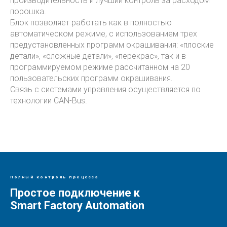
производительность и лучший контроль за расходом
порошка.
Блок позволяет работать как в полностью
автоматическом режиме, с использованием трех
предустановленных программ окрашивания: «плоские
детали», «сложные детали», «перекрас», так и в
программируемом режиме рассчитанном на 20
пользовательских программ окрашивания.
Связь с системами управления осуществляется по
технологии CAN-Bus.
Полный контроль процесса
Простое подключение к
Smart Factory Automation