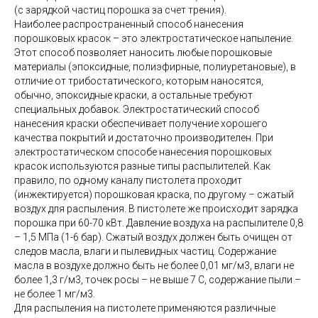
(с зарядкой частиц порошка за счет трения).
Наиболее распространенный способ нанесения
порошковых красок – это электростатическое напыление.
Этот способ позволяет наносить любые порошковые
материалы (эпоксидные, полиэфирные, полиуретановые), в
отличие от трибостатического, которым наносятся,
обычно, эпоксидные краски, а остальные требуют
специальных добавок. Электростатический способ
нанесения краски обеспечивает получение хорошего
качества покрытий и достаточно производителен. При
электростатическом способе нанесения порошковых
красок используются разные типы распылителей. Как
правило, по одному каналу пистолета проходит
(инжектируется) порошковая краска, по другому – сжатый
воздух для распыления. В пистолете же происходит зарядка
порошка при 60-70 кВт. Давление воздуха на распылителе 0,8
– 1,5 МПа (1-6 бар). Сжатый воздух должен быть очищен от
следов масла, влаги и пылевидных частиц. Содержание
масла в воздухе должно быть не более 0,01 мг/м3, влаги не
более 1,3 г/м3, точек росы – не выше 7 С, содержание пыли –
не более 1 мг/м3.
Для распыления на пистолете применяются различные