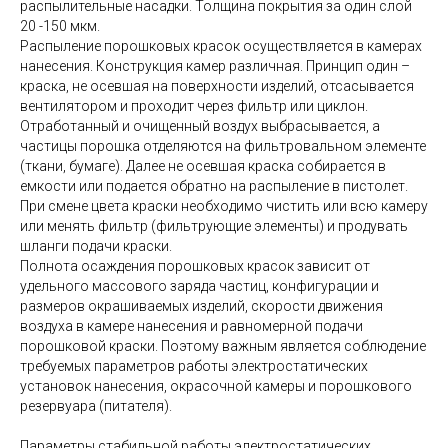
распылительные насадки. Толщина покрытия за один слой
20 -150 мкм.
Распыление порошковых красок осуществляется в камерах
нанесения. Конструкция камер различная. Принцип один –
краска, не осевшая на поверхности изделий, отсасывается
вентилятором и проходит через фильтр или циклон.
Отработанный и очищенный воздух выбрасывается, а
частицы порошка отделяются на фильтровальном элементе
(ткани, бумаге). Далее не осевшая краска собирается в
емкости или подается обратно на распыление в пистолет.
При смене цвета краски необходимо чистить или всю камеру
или менять фильтр (фильтрующие элементы) и продувать
шланги подачи краски.
Полнота осаждения порошковых красок зависит от
удельного массового заряда частиц, конфигурации и
размеров окрашиваемых изделий, скорости движения
воздуха в камере нанесения и равномерной подачи
порошковой краски. Поэтому важным является соблюдение
требуемых параметров работы электростатических
установок нанесения, окрасочной камеры и порошкового
резервуара (питателя).
Параметры стабильной работы электростатических