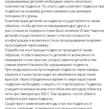
окрашиваемых деталей необходимо иметь несколько
комплектов подвесок. По опыту один комплект подвесок при
подвеске на конвейер должен занимать как минимум
половину его длины.
Комплектация деталей на подвеске осуществляется таким
образом, чтобы детали не перекрывали друг друга, а
расстояние их поверхностями было не менее 50 мм. Навеска
деталей осуществляется также с учетом сложности
конфигурации и возможности их прокрашивания за время
прохождения через камеру.
Разработка конструкции подвесок проводится таким
образом, чтобы поверхность деталей по возможности
закрывала точки (крючки, штыри) навески деталей и тем
самым препятствовала бы окрашиванию подвесок.
При неоднократном прохождении подвесок через камеры
окраски и сушки происходит их неизбежное зарастание
краской. Через определенное время по мере зарастания
подвески необходимо очищать от старой краски. Подвеска
очищается механическим способом или методом обжига в
печи при температуре 400 С. Как правило, после обжига
требуется рихтовка подвесок.
Существуют химические методы очистки подвесок от
краски, например, травление в растворе каустика при