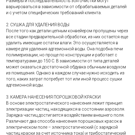
Размеры и последовательность зон очистки могут
варьироваться в зависимости от обрабатываемых деталей
и с учетом специфических требований клиента.
2. СУШКА ДЛЯ УДАЛЕНИЯ ВОДЫ
После того как детали цепным конвейером пропущены через
все стадии предварительной обработки, из них остается еще
удалить имеющие остатки влаги. Это осуществляется в
камере для удаления адгезионной воды. Она подобна печи
полимеризации, но проще по конструкции и работает с
температурами до 150 С. В зависимости от типа деталей
может оказаться достаточной обдувка обычным воздухом
из помещения. Однако в каждом случае нужно исходить из
того, каких затрат потребует тот или иной процесс сушки
адгезионной воды.
3. КАМЕРА НАНЕСЕНИЯ ПОРОШКОВОЙ КРАСКИ
В основе электростатического нанесения лежит принцип
электризации частиц, находящихся в состоянии аэрозоля.
Зарядка частиц достигается воздействием внешнего поля.
Различают два способа нанесения порошковых красок в
электрическом поле – электростатический (с зарядкой
частиц краски за счет источника тока) и трибостатический