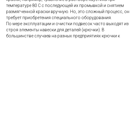
температуре 80 С с последующей их промывкой и снятием
размягченной краски вручную. Но, это сложный процесс, он
требует приобретения специального оборудования.
По мере эксплуатации и очистки подвесок часто выходят из
строя элементы навески для деталей (крючки). В
большинстве случаев на разных предприятиях крючки к
подвеске привариваются. При неоднократной навеске
деталей на крючки, их обжиг, очистка приводят к ломке
крючков и необходимости их замены. При сварном
соединении этот процесс трудоемкий и не совсем удобный.
Рекомендуется применение крепления крючков в
отверстиях, что позволяет быстро их менять на новые
очищенные.
Хранение подвесок обычно производится в определенном
месте, с комплектованием их по видам и в подвешенном
состоянии.